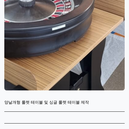
양날개형 룰렛 테이블 및 싱글 룰렛 테이블 제작